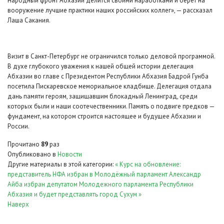
Народный фронт Абхазии делится своими наработками и берет на
вооружение лучшие практики наших российских коллег», — рассказал
Лаша Сакания.
Визит в Санкт-Петербург не ограничился только деловой программой.
В духе глубокого уважения к нашей общей истории делегация
Абхазии во главе с Президентом Республики Абхазия Бадрой Гунба
посетила Пискаревское мемориальное кладбище. Делегация отдала
дань памяти героям, защищавшим блокадный Ленинград, среди
которых были и наши соотечественники. Память о подвиге предков —
фундамент, на котором строится настоящее и будущее Абхазии и
России.
Прочитано
89
раз
Опубликовано в
Новости
Другие материалы в этой категории:
« Курс на обновление:
представитель НФА избран в Молодёжный парламент
Александр
Айба избран депутатом Молодежного парламента Республики
Абхазия и будет представлять город Сухум »
Наверх