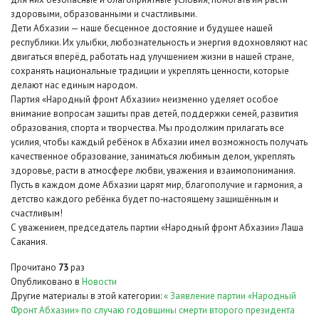
здоровыми, образованными и счастливыми.
Дети Абхазии — наше бесценное достояние и будущее нашей
республики. Их улыбки, любознательность и энергия вдохновляют нас
двигаться вперёд, работать над улучшением жизни в нашей стране,
сохранять национальные традиции и укреплять ценности, которые
делают нас единым народом.
Партия «Народный фронт Абхазии» неизменно уделяет особое
внимание вопросам защиты прав детей, поддержки семей, развития
образования, спорта и творчества. Мы продолжим прилагать все
усилия, чтобы каждый ребёнок в Абхазии имел возможность получать
качественное образование, заниматься любимым делом, укреплять
здоровье, расти в атмосфере любви, уважения и взаимопонимания.
Пусть в каждом доме Абхазии царят мир, благополучие и гармония, а
детство каждого ребёнка будет по‑настоящему защищённым и
счастливым!
С уважением, председатель партии «Народный фронт Абхазии» Лаша
Сакания.
Прочитано
73
раз
Опубликовано в
Новости
Другие материалы в этой категории:
« Заявление партии «Народный
Фронт Абхазии» по случаю годовщины смерти второго президента