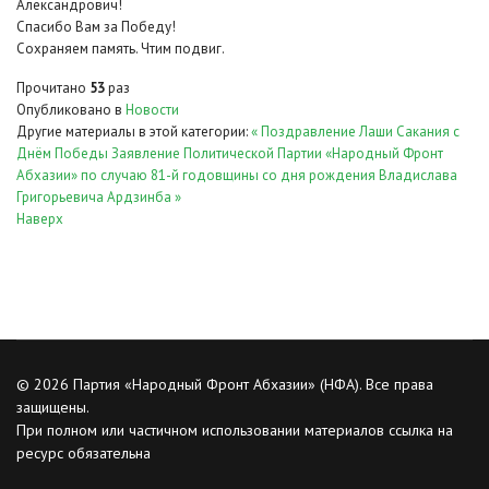
Александрович!
Спасибо Вам за Победу!
Сохраняем память. Чтим подвиг.
Прочитано
53
раз
Опубликовано в
Новости
Другие материалы в этой категории:
« Поздравление Лаши Сакания с
Днём Победы
Заявление Политической Партии «Народный Фронт
Абхазии» по случаю 81-й годовщины со дня рождения Владислава
Григорьевича Ардзинба »
Наверх
© 2026 Партия «Народный Фронт Абхазии» (НФА). Все права
защищены.
При полном или частичном использовании материалов ссылка на
ресурс обязательна